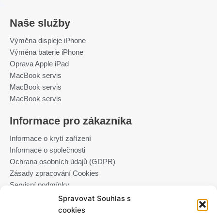
e
t
b
a
o
g
Naše služby
o
r
k
a
m
Výměna displeje iPhone
Výměna baterie iPhone
Oprava Apple iPad
MacBook servis
MacBook servis
MacBook servis
Informace pro zákazníka
Informace o krytí zařízení
Informace o společnosti
Ochrana osobních údajů (GDPR)
Zásady zpracování Cookies
Servisní podmínky
Kontaktuj nás
Spravovat Souhlas s
cookies