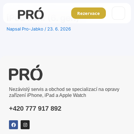
Přeskočit
Main
na
Rezervace
iPad mini (6. gen)
obsah
Men
Napsal
Pro-Jabko
/
23. 6. 2026
Nezávislý servis a obchod se specializací na opravy
zařízení iPhone, iPad a Apple Watch
+420 777 917 892
F
I
a
n
c
s