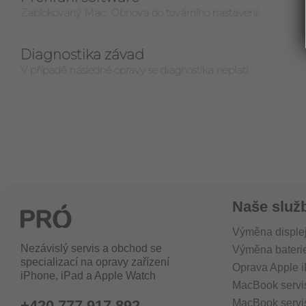
Zablokovaný Mac. Obnova do továrního nastavení.
Diagnostika závad
V případě následné opravy se diagnostika neplatí.
Naše služ
Výměna disple
Nezávislý servis a obchod se
Výměna bateri
specializací na opravy zařízení
Oprava Apple 
iPhone, iPad a Apple Watch
MacBook servi
MacBook servi
+420 777 917 892