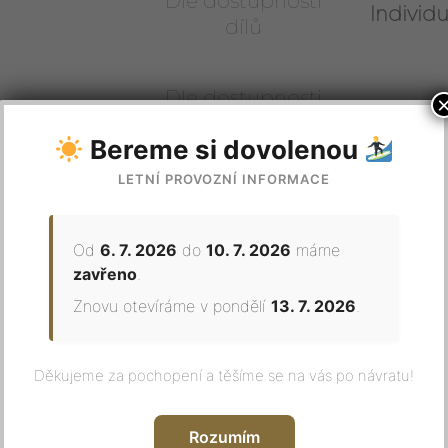
Dle dostupnosti
Individu
dílů
Dle dostupnosti
Individu
dílů
Bereme si dovolenou
LETNÍ PROVOZNÍ INFORMACE
1-3 pracovní dny
Individu
Od
6. 7. 2026
do
10. 7. 2026
máme
u
zavřeno
.
1-3 pracovní dny
Individu
Znovu otevíráme v pondělí
13. 7. 2026
.
1-3 pracovní dny
Individu
Děkujeme za pochopení a těšíme se na vás po návratu!
Rozumím