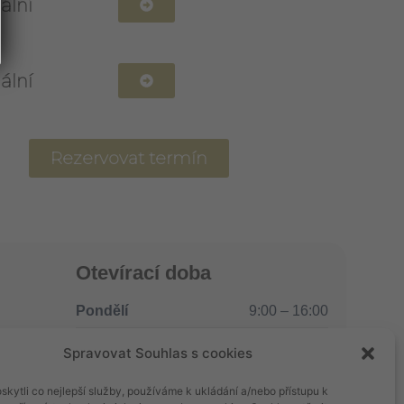
ální
ální
Rezervovat termín
Otevírací doba
Pondělí
9:00 – 16:00
Úterý
8:00 – 15:00
Spravovat Souhlas s cookies
Středa
9:00 – 18:00
kytli co nejlepší služby, používáme k ukládání a/nebo přístupu k