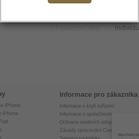
Dle domluvy
Individu
1-5 pracovní dny
Individu
by
Informace pro zákazníka
je iPhone
Informace o krytí zařízení
e iPhone
Informace o společnosti
iPad
Ochrana osobních údajů (GDPR)
s
Zásady zpracování Cookies
Abychom pos
s
Servisní podmínky