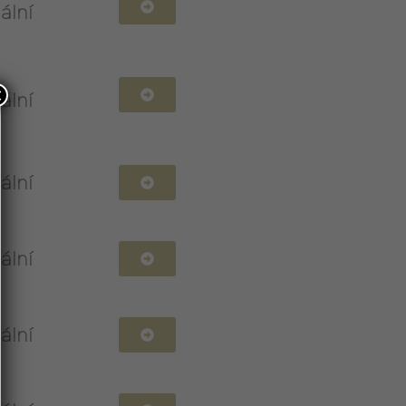
ální
×
ální
ální
ální
ální