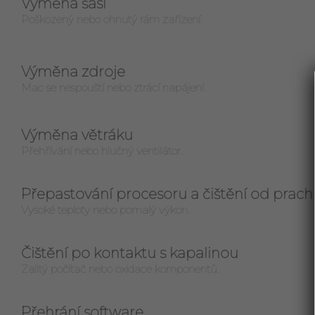
Výměna šasi
Poškozený nebo ohnutý rám zařízení.
Výměna zdroje
Mac se nespouští nebo ztrácí napájení.
Výměna větráku
Přehřívání nebo hlučný ventilátor.
Přepastování procesoru a čištění od prach
Vysoké teploty nebo pomalý výkon.
Čištění po kontaktu s kapalinou
Zalitý počítač nebo oxidace komponentů.
Přehrání software