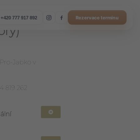
Rezervace termínu
+420 777 917 892
Instagram
Facebook
ory)
 Pro-Jabko v
4 819 262
ální