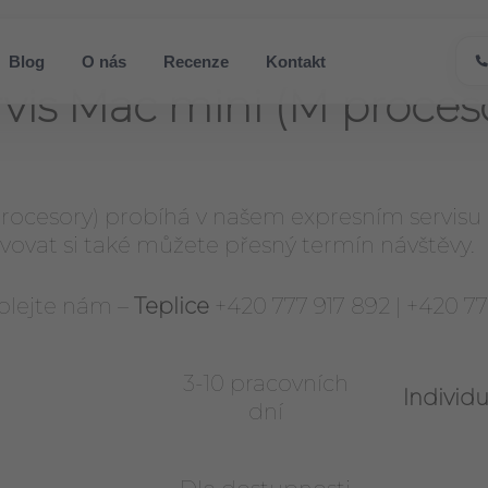
Blog
O nás
Recenze
Kontakt
rvis Mac mini (M proces
rocesory) probíhá v našem expresním servisu
rvovat si také můžete přesný termín návštěvy.
olejte nám –
Teplice
+420 777 917 892 | +420 77
3-10 pracovních
Individu
dní