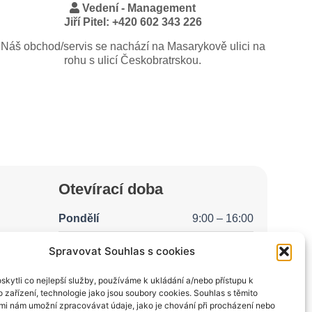
Vedení - Management
Jiří Pitel: +420 602 343 226
Náš obchod/servis se nachází na Masarykově ulici na
rohu s ulicí Českobratrskou.
Otevírací doba
Pondělí
9:00 – 16:00
Úterý
8:00 – 15:00
Spravovat Souhlas s cookies
Středa
9:00 – 18:00
kytli co nejlepší služby, používáme k ukládání a/nebo přístupu k
 zařízení, technologie jako jsou soubory cookies. Souhlas s těmito
Čtvrtek
9:00 – 16:00
mi nám umožní zpracovávat údaje, jako je chování při procházení nebo