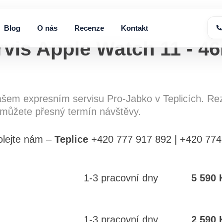
Blog
O nás
Recenze
Kontakt
rvis Apple Watch 11 - 
ašem expresním servisu
Pro-Jabko
v Teplicích. Re
můžete přesný termín návštěvy.
lejte nám –
Teplice
+420 777 917 892 | +420 774
1-3 pracovní dny
5 590 
1-3 pracovní dny
2 590 