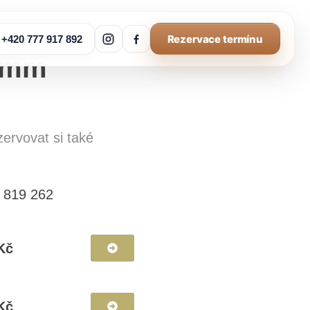
Rezervace termínu
+420 777 917 892
Instagram
Facebook
46mm
zervovat si také
 819 262
Kč
Kč