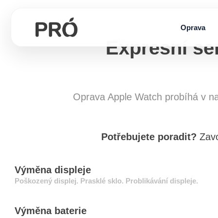
Přeskočit
na
Oprava
obsah
Expresní se
Oprava Apple Watch probíhá v n
Potřebujete poradit?
Zavo
Výměna displeje
Poškozený displej. Prasklé sklo. Problikávání displeje.
Výměna baterie