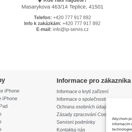
Kde nás najdete?
Masarykova 463/14 Teplice, 41501
Telefon:
+420 777 917 892
Info k zakázkám:
+420 777 917 892
E-mail:
info@ip-servis.cz
by
Informace pro zákazníka
je iPhone
Informace o krytí zařízení
e iPhone
Informace o společnosti
iPad
Ochrana osobních údajů (GDPR)
s
Zásady zpracování Cookies
Abychom pos
s
Servisní podmínky
informacím o
s
technologie
Kontaktuj nás