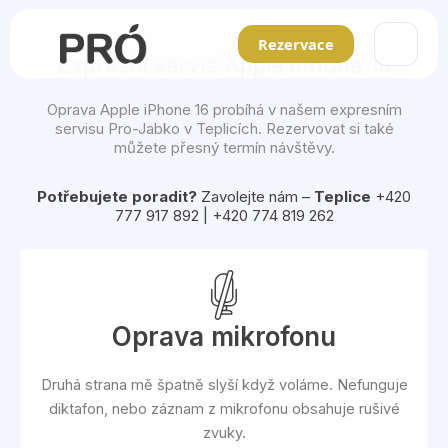
Přeskočit
Main
na
Rezervace
obsah
Expresní servis Apple iPhone 16
Men
Oprava Apple iPhone 16 probíhá v našem expresním
servisu
Pro-Jabko
v Teplicích. Rezervovat si také
můžete přesný termín návštěvy.
Potřebujete poradit?
Zavolejte nám –
Teplice
+420
777 917 892 | +420 774 819 262
Oprava mikrofonu
Druhá strana mě špatně slyší když voláme. Nefunguje
diktafon, nebo záznam z mikrofonu obsahuje rušivé
zvuky.