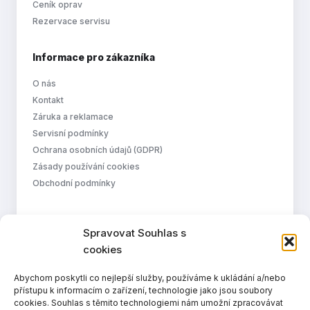
Ceník oprav
Rezervace servisu
Informace pro zákazníka
O nás
Kontakt
Záruka a reklamace
Servisní podmínky
Ochrana osobních údajů (GDPR)
Zásady používání cookies
Obchodní podmínky
Otevírací doba
Spravovat Souhlas s
Pondělí
9:00–16:00
cookies
Úterý
8:00–15:00
Abychom poskytli co nejlepší služby, používáme k ukládání a/nebo
přístupu k informacím o zařízení, technologie jako jsou soubory
Středa
9:00–18:00
cookies. Souhlas s těmito technologiemi nám umožní zpracovávat