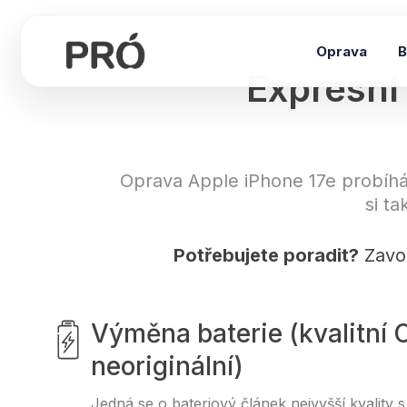
Přeskočit
na
Oprava
B
obsah
Expresní
Oprava Apple iPhone 17e probíh
si t
Potřebujete poradit?
Zavo
Výměna baterie (kvalitní 
neoriginální)
Jedná se o bateriový článek nejvyšší kvality s