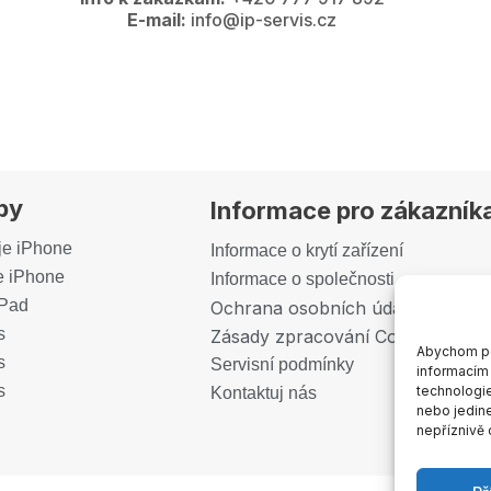
E-mail:
info@ip-servis.cz
by
Informace pro zákazník
je iPhone
Informace o krytí zařízení
e iPhone
Informace o společnosti
iPad
Ochrana osobních údajů (GDPR)
s
Zásady zpracování Cookies
Abychom pos
s
Servisní podmínky
informacím 
s
technologie
Kontaktuj nás
nebo jedin
nepříznivě o