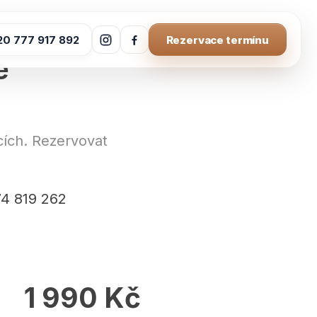
20 777 917 892
Rezervace termínu
Instagram
Facebook
e
cích. Rezervovat
74 819 262
1 990 Kč