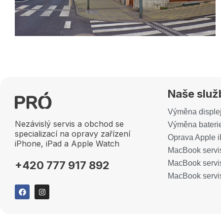
Naše služ
Výměna disple
Nezávislý servis a obchod se
Výměna bateri
specializací na opravy zařízení
Oprava Apple 
iPhone, iPad a Apple Watch
MacBook servi
MacBook servi
+420 777 917 892
MacBook servi
F
I
a
n
c
s
e
t
b
a