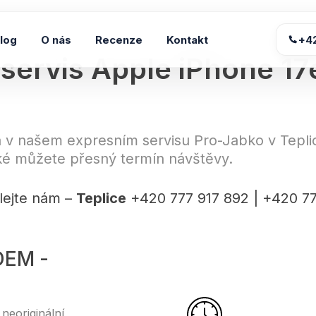
log
O nás
Recenze
Kontakt
+4
 servis Apple iPhone 17
á v našem expresním servisu
Pro-Jabko
v Tepli
aké můžete přesný termín návštěvy.
lejte nám –
Teplice
+420 777 917 892 | +420 7
OEM -
 neoriginální