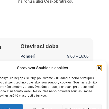
na rohu s ulicí Českobratrskou.
Otevírací doba
a
Pondělí
9:00 – 16:00
Úterý
8:00 – 15:00
Spravovat Souhlas s cookies
Středa
9:00 – 18:00
kytli co nejlepší služby, používáme k ukládání a/nebo přístupu k
o zařízení, technologie jako jsou soubory cookies. Souhlas s těmito
Čtvrtek
9:00 – 16:00
mi nám umožní zpracovávat údaje, jako je chování při procházení
ečná ID na tomto webu. Nesouhlas nebo odvolání souhlasu může
Pátek
8:00 – 15:00
vlivnit určité vlastnosti a funkce.